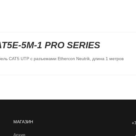
T5E-5M-1 PRO SERIES
ь САТ5 UTP c разъемами Ethercon Neutrik, длина 1 метров
МАГАЗИН
+7
Архив