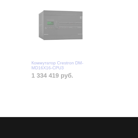
Коммутатор Crestron DM-
MD16X16-CPU3
1 334 419 руб.