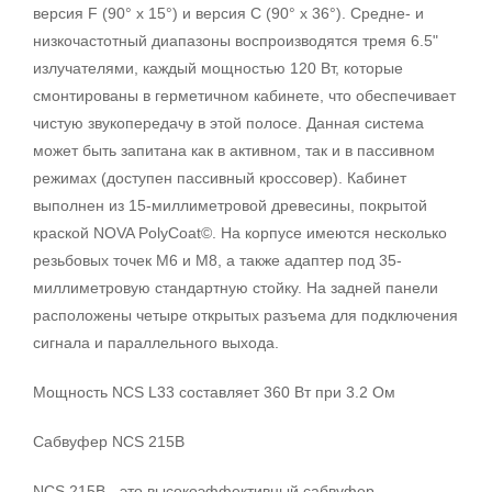
версия F (90° x 15°) и версия C (90° х 36°). Средне- и
низкочастотный диапазоны воспроизводятся тремя 6.5"
излучателями, каждый мощностью 120 Вт, которые
смонтированы в герметичном кабинете, что обеспечивает
чистую звукопередачу в этой полосе. Данная система
может быть запитана как в активном, так и в пассивном
режимах (доступен пассивный кроссовер). Кабинет
выполнен из 15-миллиметровой древесины, покрытой
краской NOVA PolyCoat©. На корпусе имеются несколько
резьбовых точек М6 и М8, а также адаптер под 35-
миллиметровую стандартную стойку. На задней панели
расположены четыре открытых разъема для подключения
сигнала и параллельного выхода.
Мощность NCS L33 составляет 360 Вт при 3.2 Ом
Сабвуфер NCS 215B
NCS 215B - это высокоэффективный сабвуфер