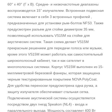
60° x 40° (Г x В). Средне- и низкочастотные диапазоны
воспроизводятся 15” излучателем. Встроенная подвесная
система включает в себя 3 встроенных профилей ,
предназначенных для установки рым-болтов NFS3. Также
предусмотрен разъем для стойки диаметром 35 мм,
позволяющий использовать VS15М на стойке для
акустических систем. Такая схема делает VS15М
прекрасным решением для передачи голоса или музыки,
кроме этого VS15М может работать как самостоятельный
широкополосный кабинет, так и как сателлит в
многополосных системах. Корпус VS15М выполнен из 15-
миллиметровой березовой фанеры, которая защищена
черным текстурированным покрытием NOVA PolyCoat.
Для удобства переноски предусмотрена одна ручка, а
защиту излучателя обеспечивает стальная сетка.
Подключение акустической системы осуществляется
посредством двух гнезд Speakon (NL4) - входа и
параллельного выхода. Мощность составляет 400 Вт