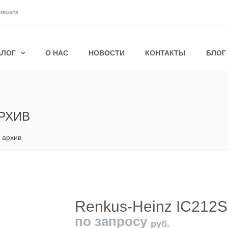
зврата
АЛОГ
О НАС
НОВОСТИ
КОНТАКТЫ
БЛОГ
РХИВ
 архив
Renkus-Heinz IC212S
по запросу
руб.