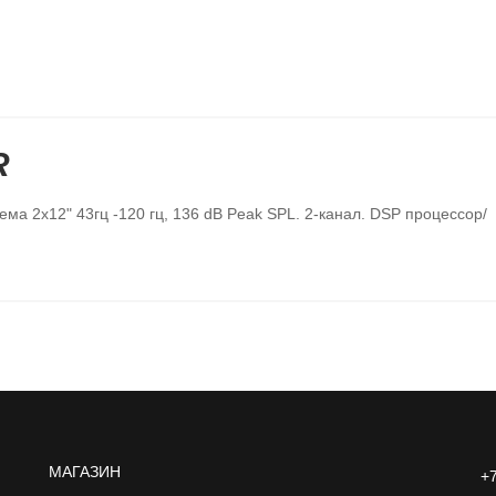
R
ма 2х12" 43гц -120 гц, 136 dB Peak SPL. 2-канал. DSP процессор/
МАГАЗИН
+7